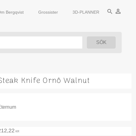
person_outline
search
m Bergqvist
Grossister
3D-PLANNER
Steak Knife Ornô Walnut
Eternum
212,22
KR