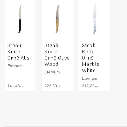
Steak
Steak
Steak
Knife
Knife
Knife
Ornô Abs
Ornô Olive
Ornô
Wood
Marble
Eternum
White
Eternum
Eternum
141,48
223,59
212,22
KR
KR
KR