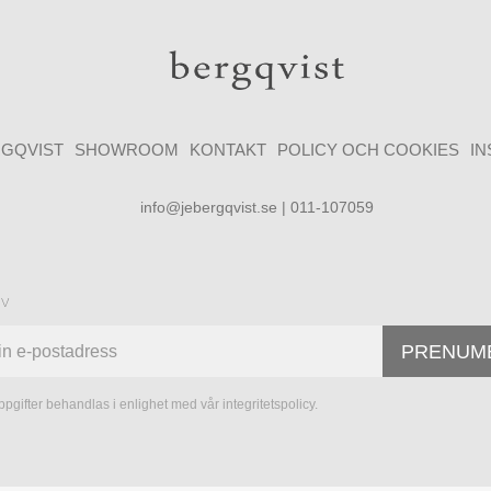
GQVIST
SHOWROOM
KONTAKT
POLICY OCH COOKIES
I
info@jebergqvist.se | 011-107059
ev
PRENUM
pgifter behandlas i enlighet med vår
integritetspolicy
.