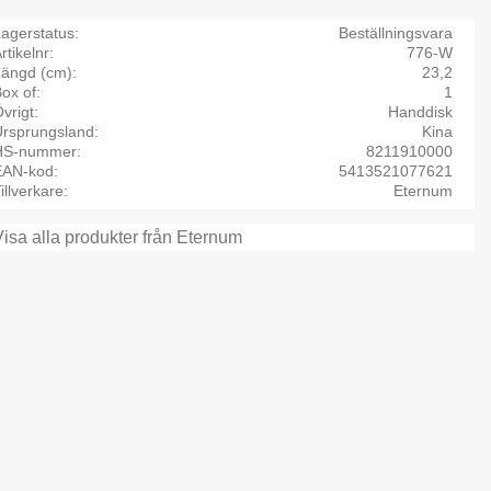
agerstatus
Beställningsvara
rtikelnr
776-W
Längd (cm)
23,2
ox of
1
vrigt
Handdisk
Ursprungsland
Kina
HS-nummer
8211910000
EAN-kod
5413521077621
illverkare
Eternum
Visa alla produkter från Eternum