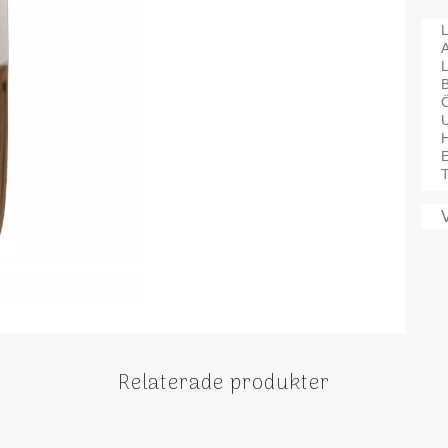
L
A
B
Ö
T
Relaterade produkter