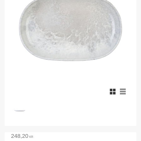
Rutnätsvy
Listvy
248,20
KR