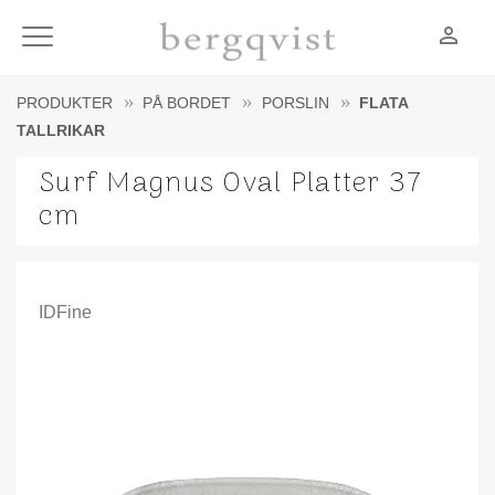
person_outline
Meny
PRODUKTER
PÅ BORDET
PORSLIN
FLATA
TALLRIKAR
Surf Magnus Oval Platter 37
cm
IDFine