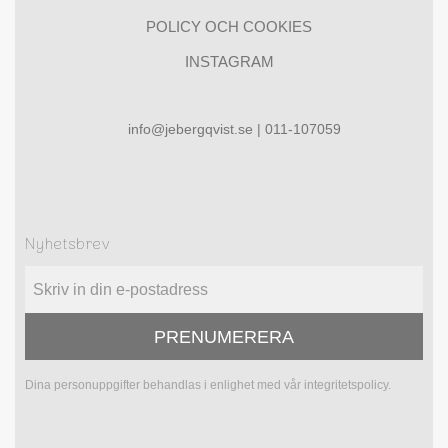
POLICY OCH COOKIES
INSTAGRAM
info@jebergqvist.se | 011-107059
Nyhetsbrev
PRENUMERERA
Dina personuppgifter behandlas i enlighet med vår
integritetspolicy
.