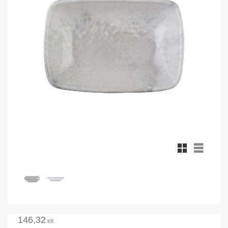
Rutnätsvy
Listvy
146,32
KR