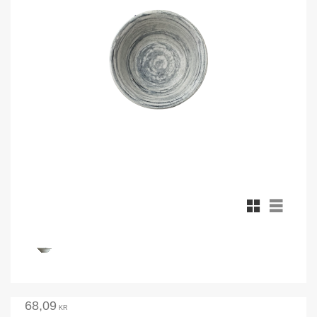
Rutnätsvy
Listvy
68,09
KR