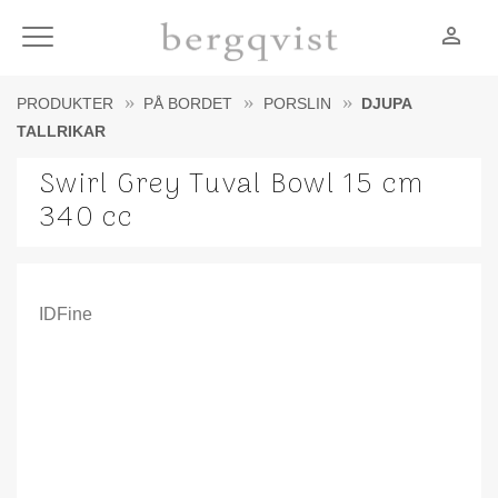
person_outline
Meny
PRODUKTER
PÅ BORDET
PORSLIN
DJUPA
TALLRIKAR
Swirl Grey Tuval Bowl 15 cm
340 cc
IDFine