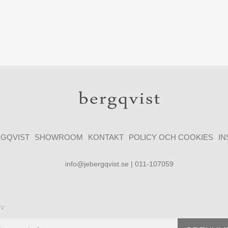
GQVIST
SHOWROOM
KONTAKT
POLICY OCH COOKIES
I
info@jebergqvist.se | 011-107059
ev