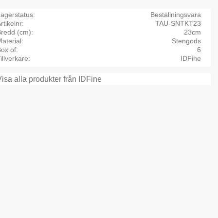
agerstatus
Beställningsvara
rtikelnr
TAU-SNTKT23
Bredd (cm)
23cm
aterial
Stengods
ox of
6
illverkare
IDFine
Visa alla produkter från IDFine