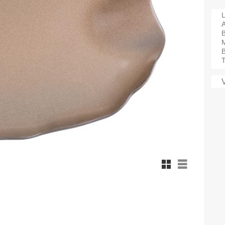
L
A
M
B
T
Rutnätsvy
Listvy