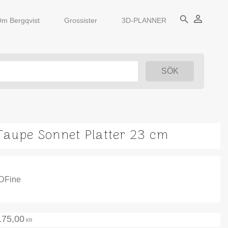
person_outline
search
m Bergqvist
Grossister
3D-PLANNER
Taupe Sonnet Platter 23 cm
IDFine
175,00
KR