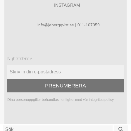
INSTAGRAM
info@jebergqvist.se | 011-107059
Nyhetsbrev
PRENUMERERA
Dina personuppgifter behandlas i enlighet med vår
integritetspolicy
.