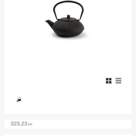
Rutnätsvy
Listvy
323,23
KR