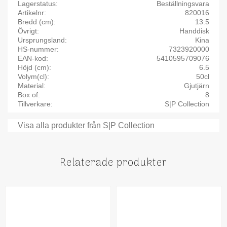
Lagerstatus
Beställningsvara
Artikelnr
820016
Bredd (cm)
13.5
Övrigt
Handdisk
Ursprungsland
Kina
HS-nummer
7323920000
EAN-kod
5410595709076
Höjd (cm)
6.5
Volym(cl)
50cl
Material
Gjutjärn
Box of
8
Tillverkare
S|P Collection
Visa alla produkter från S|P Collection
Relaterade produkter