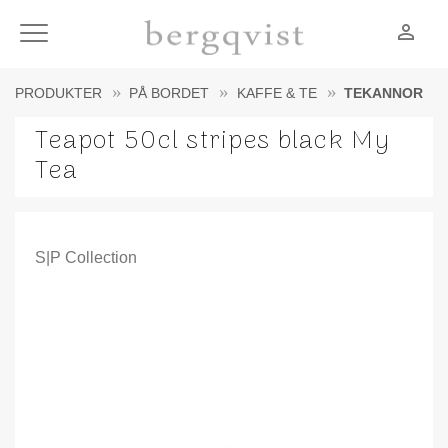
person_outline
Meny
PRODUKTER
PÅ BORDET
KAFFE & TE
TEKANNOR
Teapot 50cl stripes black My
Tea
S|P Collection