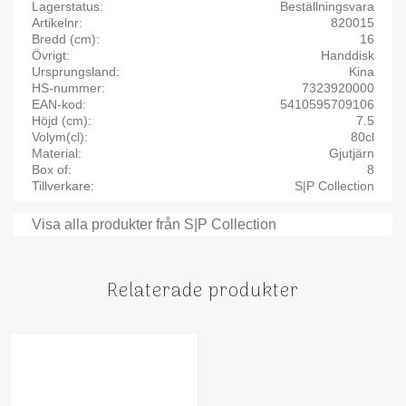
Lagerstatus
Beställningsvara
Artikelnr
820015
Bredd (cm)
16
Övrigt
Handdisk
Ursprungsland
Kina
HS-nummer
7323920000
EAN-kod
5410595709106
Höjd (cm)
7.5
Volym(cl)
80cl
Material
Gjutjärn
Box of
8
Tillverkare
S|P Collection
Visa alla produkter från S|P Collection
Relaterade produkter