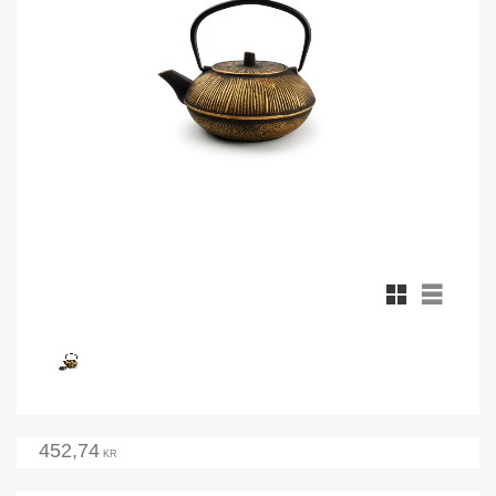
Rutnätsvy
Listvy
452,74
KR