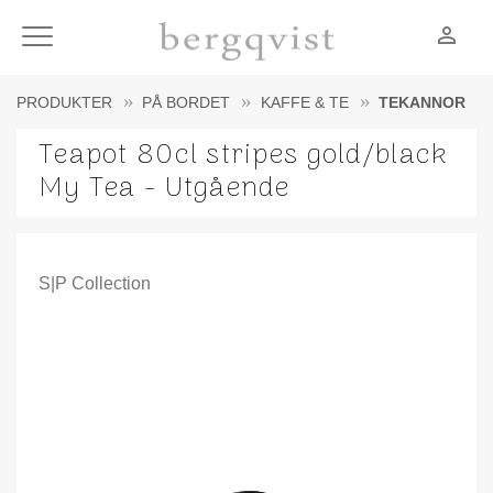
person_outline
Meny
PRODUKTER
PÅ BORDET
KAFFE & TE
TEKANNOR
Teapot 80cl stripes gold/black
My Tea - Utgående
S|P Collection