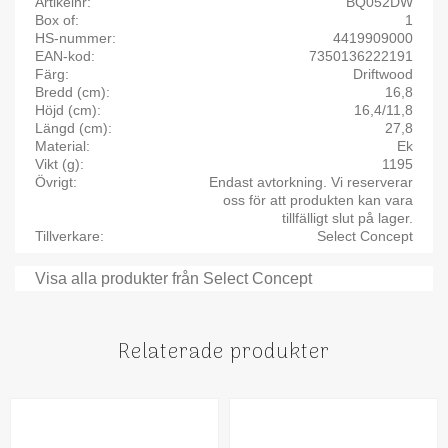
Artikelnr
BQ052DW
Box of
1
HS-nummer
4419909000
EAN-kod
7350136222191
Färg
Driftwood
Bredd (cm)
16,8
Höjd (cm)
16,4/11,8
Längd (cm)
27,8
Material
Ek
Vikt (g)
1195
Övrigt
Endast avtorkning. Vi reserverar
oss för att produkten kan vara
tillfälligt slut på lager.
Tillverkare
Select Concept
Visa alla produkter från Select Concept
Relaterade produkter