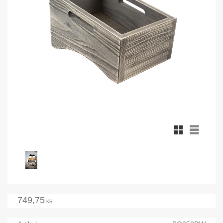
Rutnätsvy
Listvy
749,75
KR