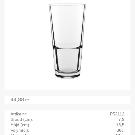
44,88
KR
Artikelnr
P52112
Bredd (cm)
7,9
Höjd (cm)
15,5
Volym(cl)
38cl