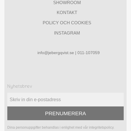
SHOWROOM
KONTAKT
POLICY OCH COOKIES
INSTAGRAM
info@jebergqvist.se | 011-107059
Nyhetsbrev
PRENUMERERA
Dina personuppgifter behandlas i enlighet med vår
integritetspolicy
.