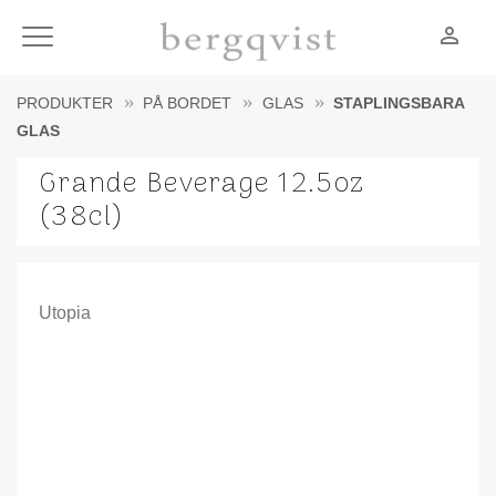
person_outline
Meny
PRODUKTER
PÅ BORDET
GLAS
STAPLINGSBARA
GLAS
Grande Beverage 12.5oz
(38cl)
Utopia