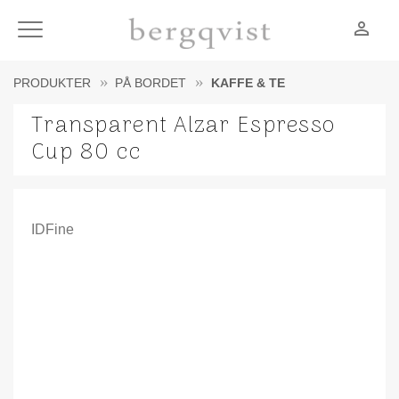
person_outline
Meny
PRODUKTER
PÅ BORDET
KAFFE & TE
Transparent Alzar Espresso
Cup 80 cc
IDFine