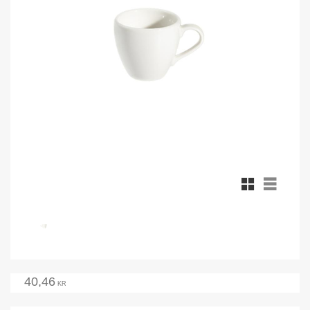
Rutnätsvy
Listvy
40,46
KR