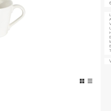
L
A
V
M
B
T
Rutnätsvy
Listvy