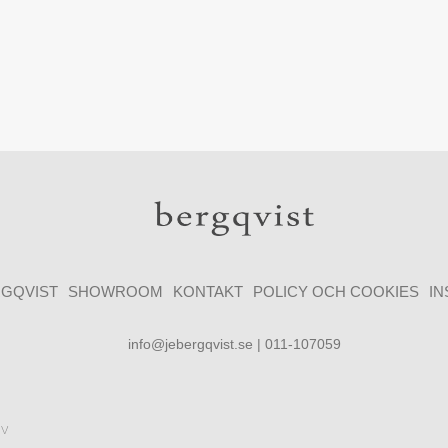
GQVIST
SHOWROOM
KONTAKT
POLICY OCH COOKIES
I
info@jebergqvist.se | 011-107059
ev