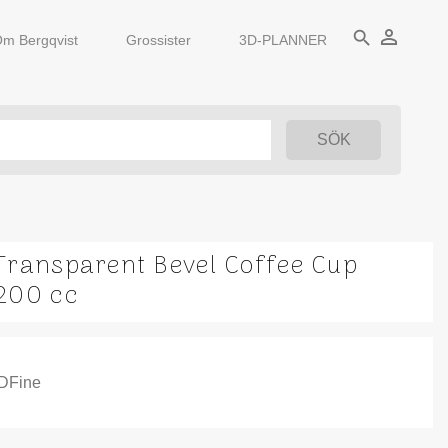
person_outline
search
m Bergqvist
Grossister
3D-PLANNER
Transparent Bevel Coffee Cup
200 cc
IDFine