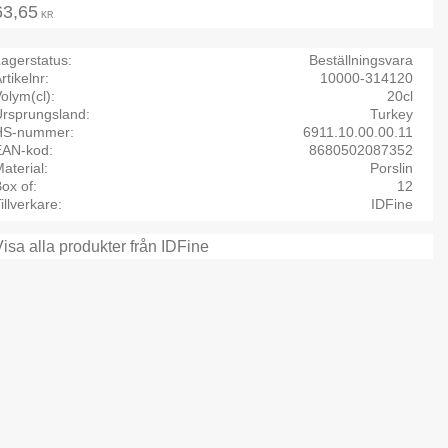
63,65
KR
agerstatus
Beställningsvara
rtikelnr
10000-314120
olym(cl)
20cl
Ursprungsland
Turkey
HS-nummer
6911.10.00.00.11
EAN-kod
8680502087352
aterial
Porslin
ox of
12
illverkare
IDFine
Visa alla produkter från IDFine