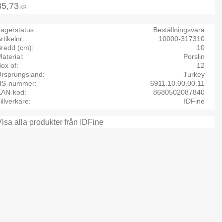
85,73
KR
agerstatus
Beställningsvara
rtikelnr
10000-317310
Bredd (cm)
10
aterial
Porslin
ox of
12
Ursprungsland
Turkey
HS-nummer
6911.10.00.00.11
EAN-kod
8680502087840
illverkare
IDFine
Visa alla produkter från IDFine