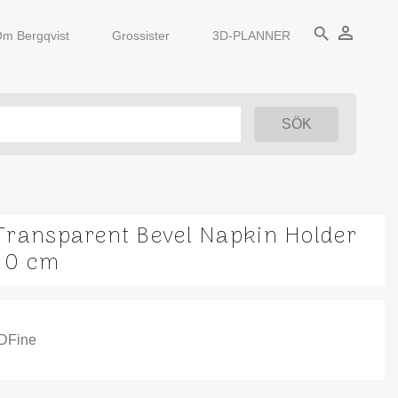
person_outline
search
m Bergqvist
Grossister
3D-PLANNER
Transparent Bevel Napkin Holder
10 cm
IDFine