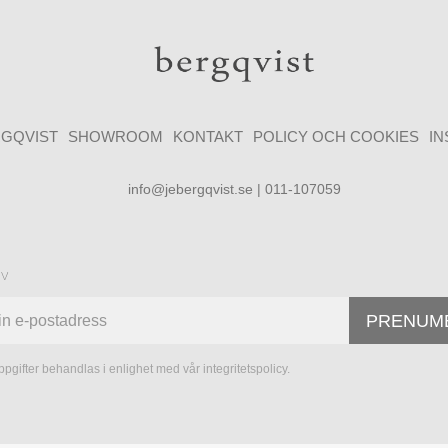
GQVIST
SHOWROOM
KONTAKT
POLICY OCH COOKIES
I
info@jebergqvist.se | 011-107059
ev
PRENUM
pgifter behandlas i enlighet med vår
integritetspolicy
.