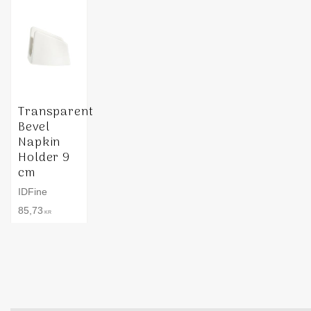
Transparent
Bevel
Napkin
Holder 9
cm
IDFine
85,73
KR