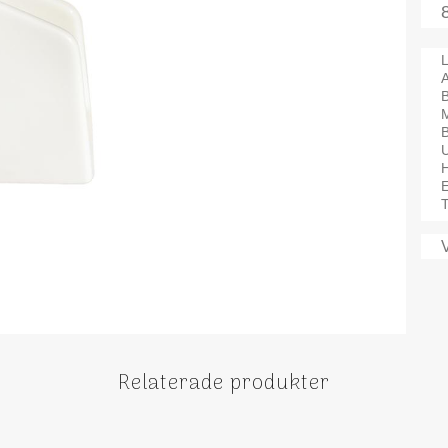
L
A
M
B
T
Relaterade produkter