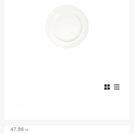
Rutnätsvy
Listvy
47,86
KR