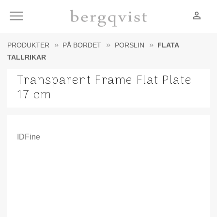
person_outline
Meny
PRODUKTER
PÅ BORDET
PORSLIN
FLATA
TALLRIKAR
Transparent Frame Flat Plate
17 cm
IDFine