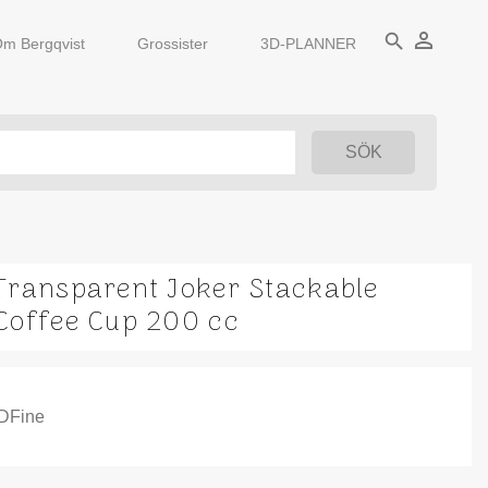
person_outline
search
m Bergqvist
Grossister
3D-PLANNER
Transparent Joker Stackable
Coffee Cup 200 cc
IDFine