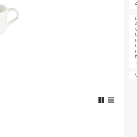
L
A
V
M
B
T
Rutnätsvy
Listvy