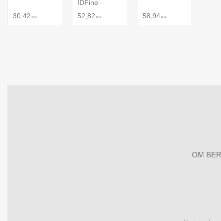
IDFine
30,42
52,82
58,94
KR
KR
KR
OM BER