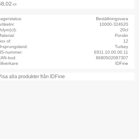
48,02
KR
agerstatus
Beställningsvara
rtikelnr
10000-324520
olym(cl)
20cl
aterial
Porslin
ox of
12
Ursprungsland
Turkey
HS-nummer
6911.10.00.00.11
EAN-kod
8680502087307
illverkare
IDFine
Visa alla produkter från IDFine