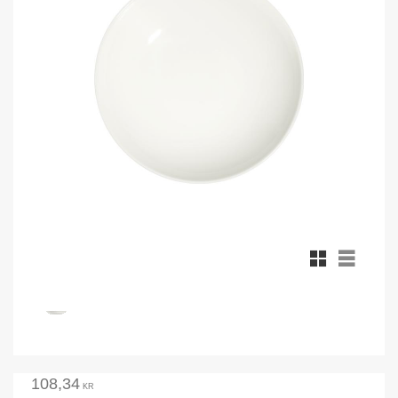
Rutnätsvy
Listvy
108,34
KR