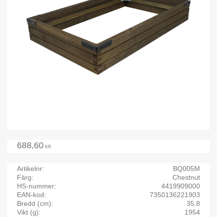
688,60
KR
Artikelnr
BQ005M
Färg
Chestnut
HS-nummer
4419909000
EAN-kod
7350136221903
Bredd (cm)
35,8
Vikt (g)
1954