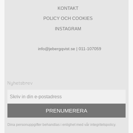
KONTAKT
POLICY OCH COOKIES
INSTAGRAM
info@jebergqvist.se | 011-107059
Nyhetsbrev
PRENUMERERA
Dina personuppgifter behandlas i enlighet med vår
integritetspolicy
.