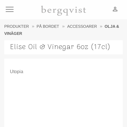
person_outline
Meny
PRODUKTER
PÅ BORDET
ACCESSOARER
OLJA &
VINÄGER
Elise Oil & Vinegar 6oz (17cl)
Utopia