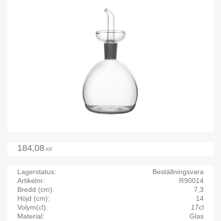
184,08
KR
Lagerstatus
Beställningsvara
Artikelnr
R90014
Bredd (cm)
7,3
Höjd (cm)
14
Volym(cl)
17cl
Material
Glas