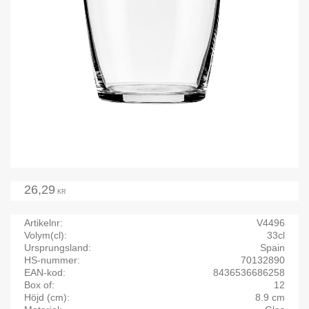
26,29
KR
Artikelnr
V4496
Volym(cl)
33cl
Ursprungsland
Spain
HS-nummer
70132890
EAN-kod
8436536686258
Box of
12
Höjd (cm)
8.9 cm