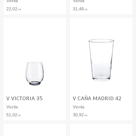
Vicrila
Vicrila
22,02
31,48
KR
KR
V VICTORIA 35
V CAÑA MADRID 42
Vicrila
Vicrila
51,02
30,92
KR
KR