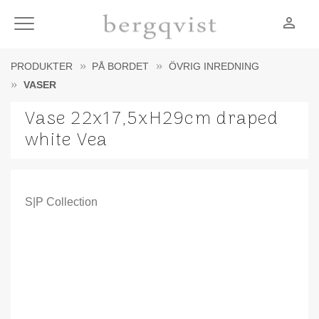
person_outline
Meny
PRODUKTER
PÅ BORDET
ÖVRIG INREDNING
VASER
Vase 22x17,5xH29cm draped
white Vea
S|P Collection