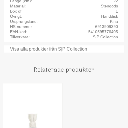
Längd (cm)
22
Material
Stengods
Box of
1
Övrigt
Handdisk
Ursprungsland
Kina
HS-nummer
6913909390
EAN-kod
5410595776405
Tillverkare
S|P Collection
Visa alla produkter från S|P Collection
Relaterade produkter