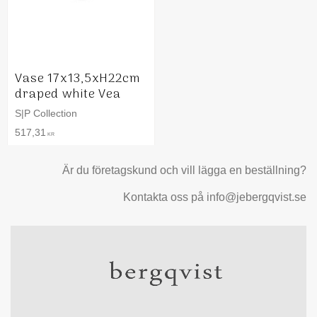
Vase 17x13,5xH22cm
draped white Vea
S|P Collection
517,31
KR
Är du företagskund och vill lägga en beställning?
Kontakta oss på info@jebergqvist.se