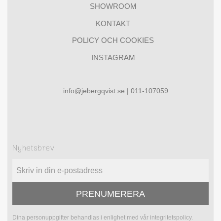
SHOWROOM
KONTAKT
POLICY OCH COOKIES
INSTAGRAM
info@jebergqvist.se | 011-107059
Nyhetsbrev
PRENUMERERA
Dina personuppgifter behandlas i enlighet med vår
integritetspolicy
.