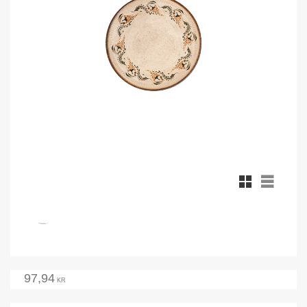
Rutnätsvy
Listvy
97,94
KR