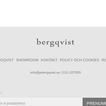
GQVIST
SHOWROOM
KONTAKT
POLICY OCH COOKIES
I
info@jebergqvist.se | 011-107059
ev
PRENUM