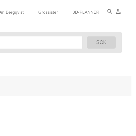
person_outline
search
m Bergqvist
Grossister
3D-PLANNER