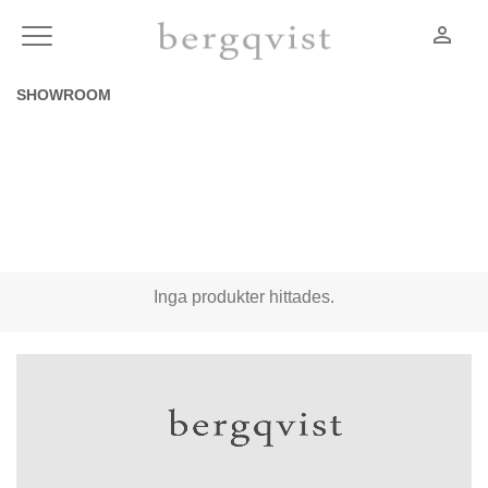
person_outline
Meny
SHOWROOM
Inga produkter hittades.