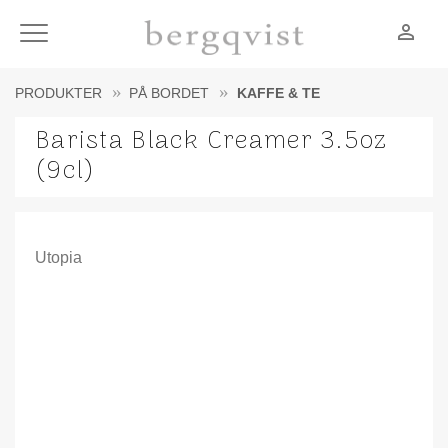
person_outline
Meny
PRODUKTER
PÅ BORDET
KAFFE & TE
Barista Black Creamer 3.5oz
(9cl)
Utopia