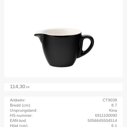
114,30
KR
Artikelnr
CT9038
Bredd (cm)
8.7
Ursprungsland
Kina
HS-nummer
6911100090
EAN-kod
5056645504514
Höjd (cm)
6.1