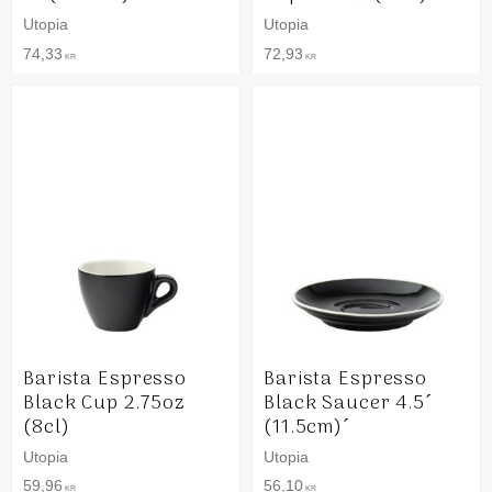
Utopia
Utopia
74,33
72,93
KR
KR
Barista Espresso
Barista Espresso
Black Cup 2.75oz
Black Saucer 4.5´
(8cl)
(11.5cm)´
Utopia
Utopia
59,96
56,10
KR
KR