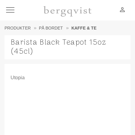
person_outline
Meny
PRODUKTER
PÅ BORDET
KAFFE & TE
Barista Black Teapot 15oz
(45cl)
Utopia