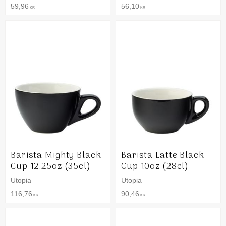
59,96
56,10
KR
KR
Barista Mighty Black
Barista Latte Black
Cup 12.25oz (35cl)
Cup 10oz (28cl)
Utopia
Utopia
116,76
90,46
KR
KR