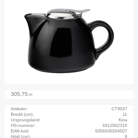
305,75
KR
Artikelnr
CT9037
Bredd (cm)
11
Ursprungsland
Kina
HS-nummer
6912002310
EAN-kod
5056645504507
Höjd (cm)
9