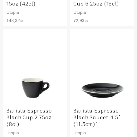
15oz (42cl)
Cup 6.25oz (18cl)
Utopia
Utopia
148,32
72,93
KR
KR
Barista Espresso
Barista Espresso
Black Cup 2.75oz
Black Saucer 4.5´
(8cl)
(11.5cm)´
Utopia
Utopia