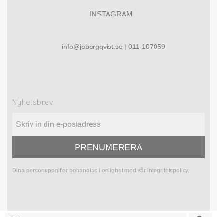
INSTAGRAM
info@jebergqvist.se | 011-107059
Nyhetsbrev
PRENUMERERA
Dina personuppgifter behandlas i enlighet med vår
integritetspolicy
.