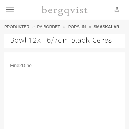
person_outline
Meny
PRODUKTER
PÅ BORDET
PORSLIN
SMÅSKÅLAR
Bowl 12xH6/7cm black Ceres
Fine2Dine