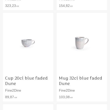
323,23
154,82
KR
KR
Cup 20cl blue faded
Mug 32cl blue faded
Dune
Dune
Fine2Dine
Fine2Dine
89,87
103,08
KR
KR