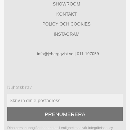
SHOWROOM
KONTAKT
POLICY OCH COOKIES
INSTAGRAM
info@jebergqvist.se | 011-107059
Nyhetsbrev
PRENUMERERA
Dina personuppgifter behandlas i enlighet med vår
integritetspolicy
.