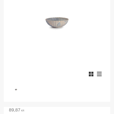
Rutnätsvy
Listvy
89,87
KR