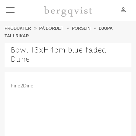
person_outline
Meny
PRODUKTER
PÅ BORDET
PORSLIN
DJUPA
TALLRIKAR
Bowl 13xH4cm blue faded
Dune
Fine2Dine