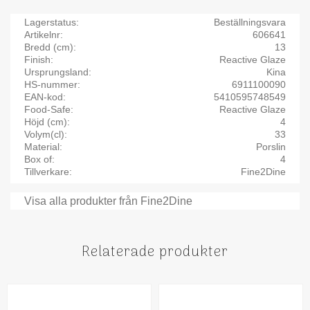
Lagerstatus
Beställningsvara
Artikelnr
606641
Bredd (cm)
13
Finish
Reactive Glaze
Ursprungsland
Kina
HS-nummer
6911100090
EAN-kod
5410595748549
Food-Safe
Reactive Glaze
Höjd (cm)
4
Volym(cl)
33
Material
Porslin
Box of
4
Tillverkare
Fine2Dine
Visa alla produkter från Fine2Dine
Relaterade produkter