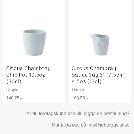
Circus Chambray
Circus Chambray
Chip Pot 10.5oz
Sauce Jug 3´ (7.5cm)
(30cl)
4.5oz (13cl)´
Utopia
Utopia
140,25
166,55
KR
KR
Är du företagskund och vill lägga en beställning?
Kontakta oss på info@jebergqvist.se