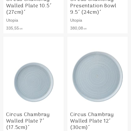
Walled Plate 10.5´
Presentation Bowl
(27cm)´
9.5´ (24cm)´
Utopia
Utopia
335,55
380,08
KR
KR
Circus Chambray
Circus Chambray
Walled Plate 7´
Walled Plate 12´
(17.5cm)´
(30cm)´