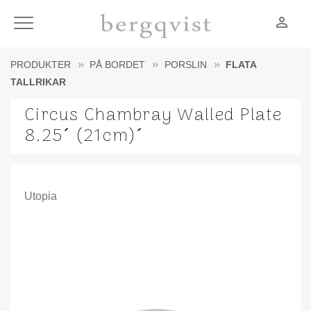
person_outline
Meny
PRODUKTER
PÅ BORDET
PORSLIN
FLATA
TALLRIKAR
Circus Chambray Walled Plate
8.25´ (21cm)´
Utopia