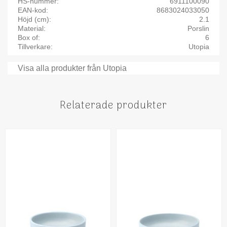
HS-nummer
6911100090
EAN-kod
8683024033050
Höjd (cm)
2.1
Material
Porslin
Box of
6
Tillverkare
Utopia
Visa alla produkter från Utopia
Relaterade produkter