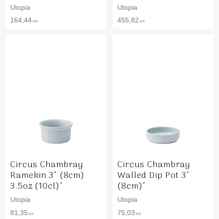
Utopia
Utopia
164,44
455,82
KR
KR
Circus Chambray
Circus Chambray
Ramekin 3´ (8cm)
Walled Dip Pot 3´
3.5oz (10cl)´
(8cm)´
Utopia
Utopia
81,35
75,03
KR
KR