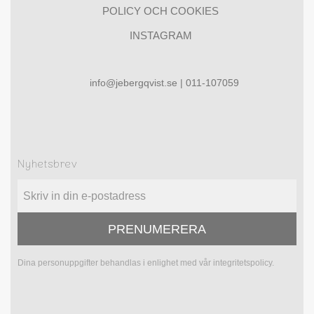
POLICY OCH COOKIES
INSTAGRAM
info@jebergqvist.se | 011-107059
Nyhetsbrev
PRENUMERERA
Dina personuppgifter behandlas i enlighet med vår
integritetspolicy
.