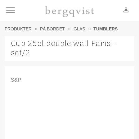
person_outline
Meny
PRODUKTER
PÅ BORDET
GLAS
TUMBLERS
Cup 25cl double wall Paris -
set/2
S&P