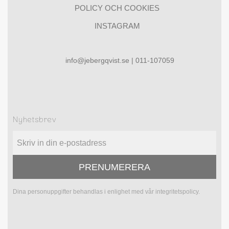
POLICY OCH COOKIES
INSTAGRAM
info@jebergqvist.se | 011-107059
Nyhetsbrev
PRENUMERERA
Dina personuppgifter behandlas i enlighet med vår
integritetspolicy
.