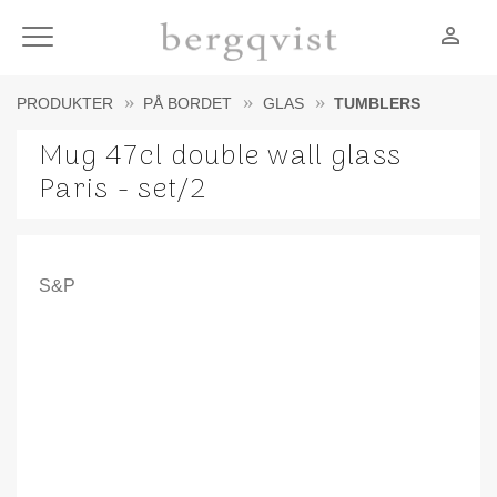
person_outline
Meny
PRODUKTER
PÅ BORDET
GLAS
TUMBLERS
Mug 47cl double wall glass
Paris - set/2
S&P