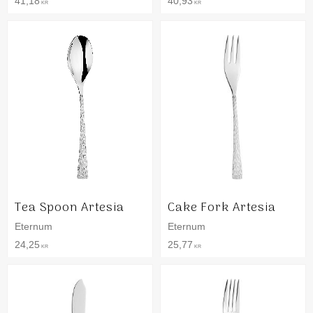
41,18
40,93
KR
KR
Tea Spoon Artesia
Cake Fork Artesia
Eternum
Eternum
24,25
25,77
KR
KR