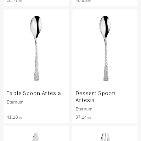
25,77
40,93
KR
KR
Table Spoon Artesia
Dessert Spoon
Artesia
Eternum
Eternum
41,18
37,14
KR
KR