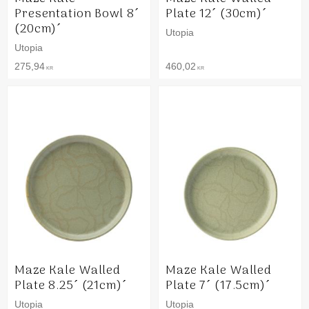
Presentation Bowl 8´
Plate 12´ (30cm)´
(20cm)´
Utopia
Utopia
275,94
460,02
KR
KR
Maze Kale Walled
Maze Kale Walled
Plate 8.25´ (21cm)´
Plate 7´ (17.5cm)´
Utopia
Utopia