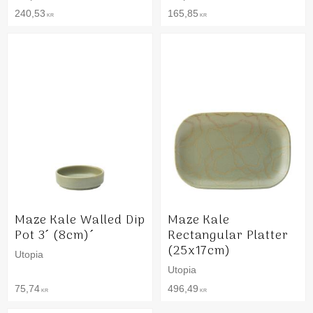
240,53
165,85
KR
KR
Maze Kale Walled Dip
Maze Kale
Pot 3´ (8cm)´
Rectangular Platter
(25x17cm)
Utopia
Utopia
75,74
496,49
KR
KR