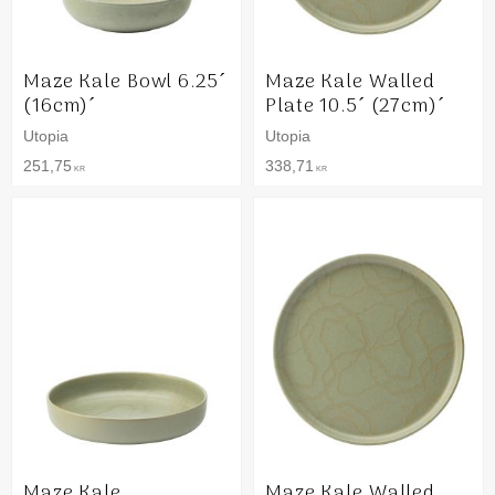
Maze Kale Bowl 6.25´
Maze Kale Walled
(16cm)´
Plate 10.5´ (27cm)´
Utopia
Utopia
251,75
338,71
KR
KR
Maze Kale
Maze Kale Walled