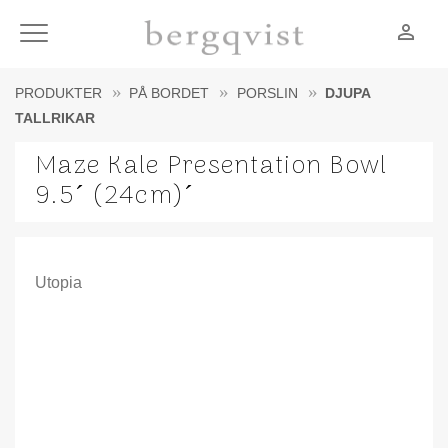
person_outline
Meny
PRODUKTER
PÅ BORDET
PORSLIN
DJUPA
TALLRIKAR
Maze Kale Presentation Bowl
9.5´ (24cm)´
Utopia