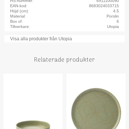
HS-nummer
6911100090
EAN-kod
8683024033715
Höjd (cm)
4.5
Material
Porslin
Box of
6
Tillverkare
Utopia
Visa alla produkter från Utopia
Relaterade produkter