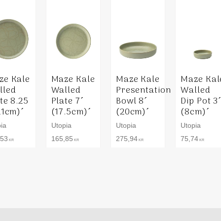
ze Kale
Maze Kale
Maze Kale
Maze Kal
lled
Walled
Presentation
Walled
te 8.25
Plate 7´
Bowl 8´
Dip Pot 3
21cm)´
(17.5cm)´
(20cm)´
(8cm)´
ia
Utopia
Utopia
Utopia
,53
165,85
275,94
75,74
KR
KR
KR
KR