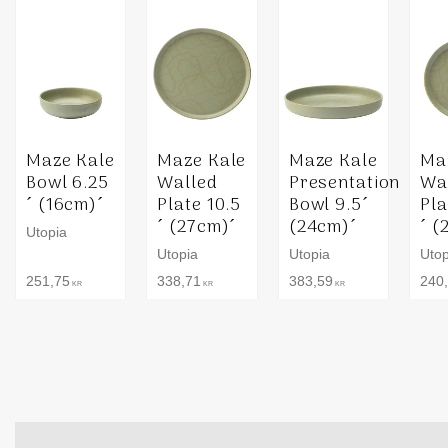
Maze Kale
Maze Kale
Maze Kale
Ma
Bowl 6.25
Walled
Presentation
Wa
´ (16cm)´
Plate 10.5
Bowl 9.5´
Pla
´ (27cm)´
(24cm)´
´ (
Utopia
Utopia
Utopia
Utop
251,75
338,71
383,59
240
KR
KR
KR