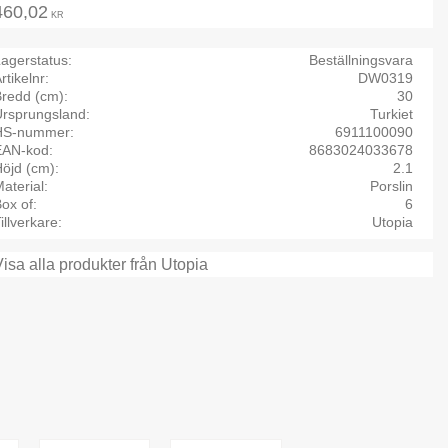
460,02
KR
agerstatus
Beställningsvara
rtikelnr
DW0319
Bredd (cm)
30
Ursprungsland
Turkiet
HS-nummer
6911100090
EAN-kod
8683024033678
öjd (cm)
2.1
aterial
Porslin
ox of
6
illverkare
Utopia
Visa alla produkter från Utopia