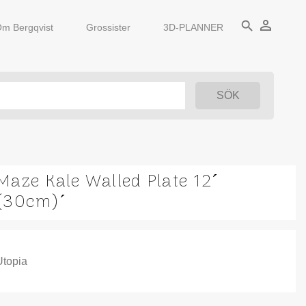
person_outline
search
m Bergqvist
Grossister
3D-PLANNER
Maze Kale Walled Plate 12´
(30cm)´
Utopia