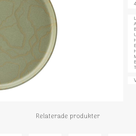
L
A
H
M
B
T
Relaterade produkter