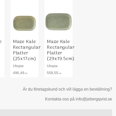
e
Maze Kale
Maze Kale
Rectangular
Rectangular
´
Platter
Platter
(25x17cm)
(29x19.5cm)
Utopia
Utopia
496,49
558,55
KR
KR
Är du företagskund och vill lägga en beställning?
Kontakta oss på info@jebergqvist.se