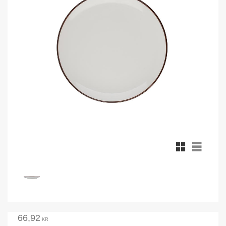
Rutnätsvy
Listvy
66,92
KR