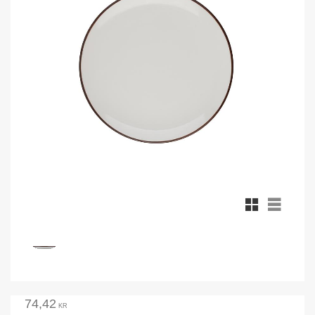
Rutnätsvy
Listvy
74,42
KR