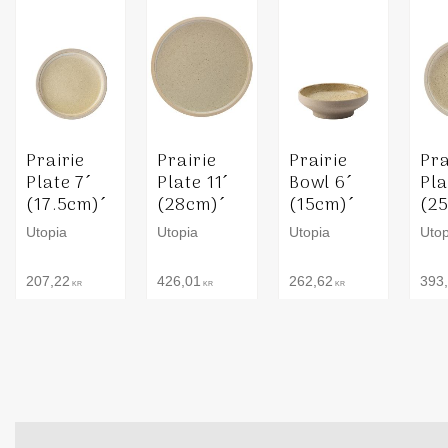
Prairie
Prairie
Prairie
Pra
Plate 7´
Plate 11´
Bowl 6´
Pla
(17.5cm)´
(28cm)´
(15cm)´
(2
Utopia
Utopia
Utopia
Utop
207,22
426,01
262,62
393
KR
KR
KR