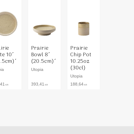
irie
Prairie
Prairie
te 10´
Bowl 8´
Chip Pot
5.5cm)´
(20.5cm)´
10.25oz
(30cl)
ia
Utopia
Utopia
,41
393,41
188,64
KR
KR
KR