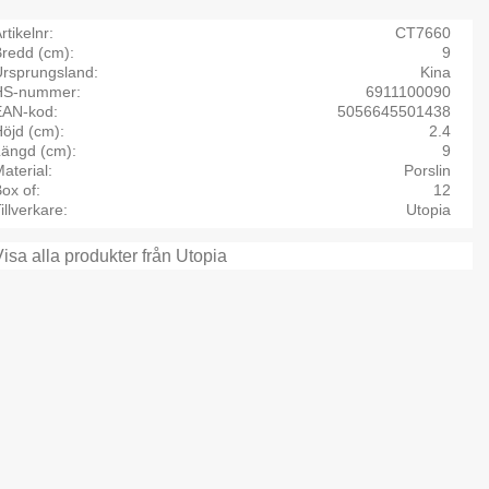
rtikelnr
CT7660
Bredd (cm)
9
Ursprungsland
Kina
HS-nummer
6911100090
EAN-kod
5056645501438
öjd (cm)
2.4
Längd (cm)
9
aterial
Porslin
ox of
12
illverkare
Utopia
Visa alla produkter från Utopia