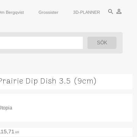
person_outline
search
m Bergqvist
Grossister
3D-PLANNER
Prairie Dip Dish 3.5 (9cm)
Utopia
115,71
KR