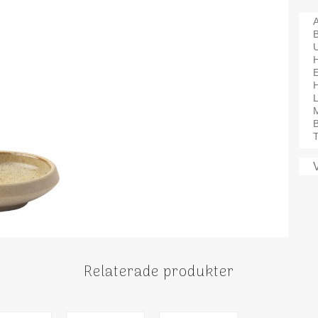
A
H
M
B
T
Relaterade produkter