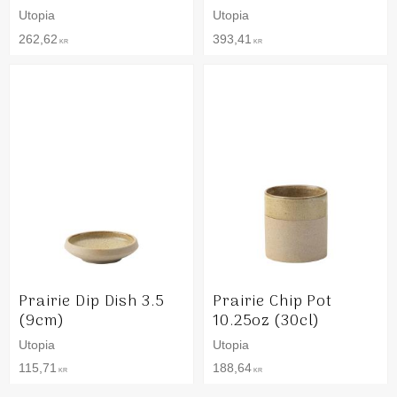
Utopia
Utopia
262,62
393,41
KR
KR
Prairie Dip Dish 3.5
Prairie Chip Pot
(9cm)
10.25oz (30cl)
Utopia
Utopia
115,71
188,64
KR
KR