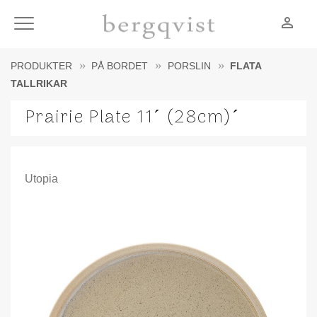
person_outline
Meny
PRODUKTER
PÅ BORDET
PORSLIN
FLATA
TALLRIKAR
Prairie Plate 11´ (28cm)´
Utopia