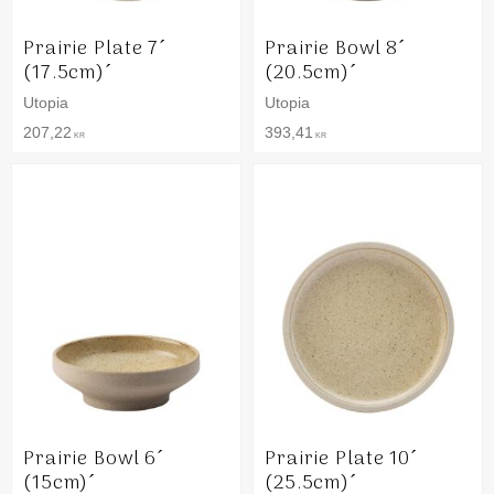
Prairie Plate 7´
Prairie Bowl 8´
(17.5cm)´
(20.5cm)´
Utopia
Utopia
207,22
393,41
KR
KR
Prairie Bowl 6´
Prairie Plate 10´
(15cm)´
(25.5cm)´