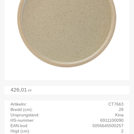
426,01
KR
Artikelnr
CT7663
Bredd (cm)
28
Ursprungsland
Kina
HS-nummer
6911100090
EAN-kod
5056645500257
Höjd (cm)
2