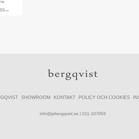
ine
,55
KR
GQVIST
SHOWROOM
KONTAKT
POLICY OCH COOKIES
I
info@jebergqvist.se | 011-107059