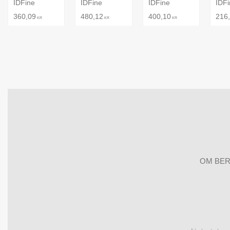
IDFine
IDFine
IDFine
IDF
360,09
480,12
400,10
216
KR
KR
KR
OM BER