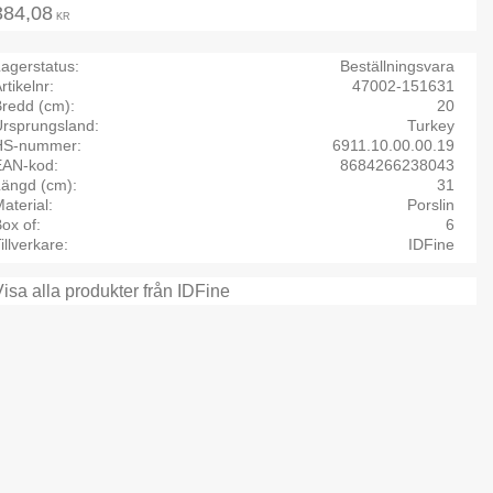
384,08
KR
agerstatus
Beställningsvara
rtikelnr
47002-151631
Bredd (cm)
20
Ursprungsland
Turkey
HS-nummer
6911.10.00.00.19
EAN-kod
8684266238043
Längd (cm)
31
aterial
Porslin
ox of
6
illverkare
IDFine
Visa alla produkter från IDFine