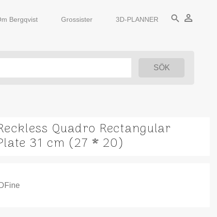
person_outline
search
m Bergqvist
Grossister
3D-PLANNER
Reckless Quadro Rectangular
Plate 31 cm (27 * 20)
IDFine