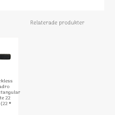
Relaterade produkter
ckless
adro
ctangular
te 22
(22 *