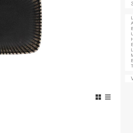
L
A
M
B
T
Rutnätsvy
Listvy