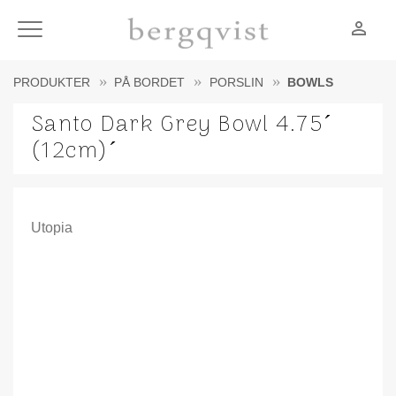
person_outline
Meny
PRODUKTER
PÅ BORDET
PORSLIN
BOWLS
Santo Dark Grey Bowl 4.75´
(12cm)´
Utopia