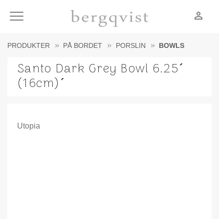
person_outline
Meny
PRODUKTER
PÅ BORDET
PORSLIN
BOWLS
Santo Dark Grey Bowl 6.25´
(16cm)´
Utopia