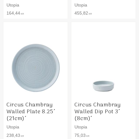
Utopia
Utopia
164,44
455,82
KR
KR
Circus Chambray
Circus Chambray
Walled Plate 8.25´
Walled Dip Pot 3´
(21cm)´
(8cm)´
Utopia
Utopia
238,43
75,03
KR
KR