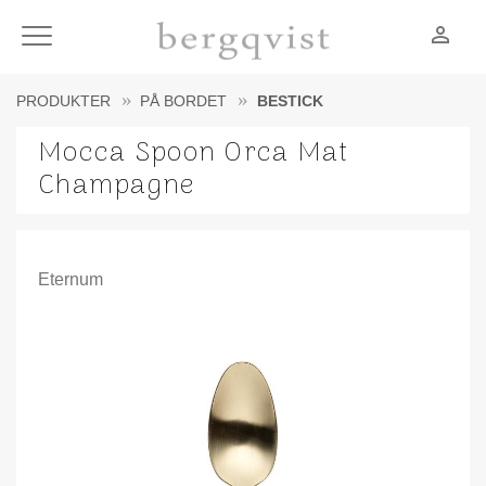
person_outline
Meny
PRODUKTER
PÅ BORDET
BESTICK
Mocca Spoon Orca Mat
Champagne
Eternum