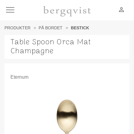
person_outline
Meny
PRODUKTER
PÅ BORDET
BESTICK
Table Spoon Orca Mat
Champagne
Eternum