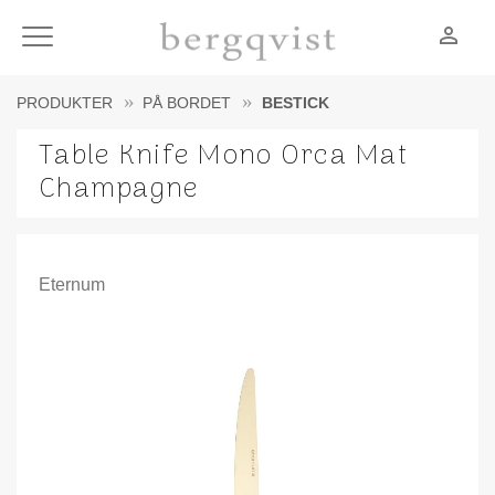
person_outline
Meny
PRODUKTER
PÅ BORDET
BESTICK
Table Knife Mono Orca Mat
Champagne
Eternum